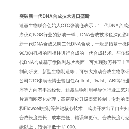
突破新一代DNA合成技术进口垄断
迪赢生物联合创始人CTO张满仓表示：“二代DNA合成是
序仪对NGS行业的影响一样，DNA合成技术也深刻影
新一代DNA合成又叫二代DNA合成，一般是指基于微
96/384孔板的固相柱进行合成的一代合成技术。与
代DNA合成基于微阵列芯片表面，可实现数万甚至上
制药研发、新型生物制造等，可极大推动合成生物学
公司CTO张满仓博士曾担任Agilent、Twist、A
序等方向有丰富经验。迪赢生物利用半导体行业工艺对
片表面图案化处理，高密度皮升级墨滴控制，专利的
和Flowcell控制等关键核心技术，成功开发出了自
合成长度更长、成本更低、错误率更低。合成长度可达3
级以上，错误率低于1/1000。