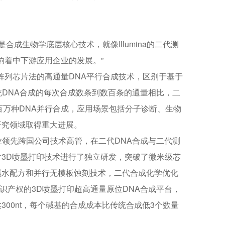
合成生物学底层核心技术，就像Illumina的二代测
响着中下游应用企业的发展。”
阵列芯片法的高通量DNA平行合成技术，区别于基于
传统DNA合成的每次合成数条到数百条的通量相比，二
百万种DNA并行合成，应用场景包括分子诊断、生物
研究领域取得重大进展。
BI等行业领先跨国公司技术高管，在二代DNA合成与二代测
3D喷墨打印技术进行了独立研发，突破了微米级芯
墨水配方和并行无模板蚀刻技术，二代合成化学优化
主知识产权的3D喷墨打印超高通量原位DNA合成平台，
00nt，每个碱基的合成成本比传统合成低3个数量