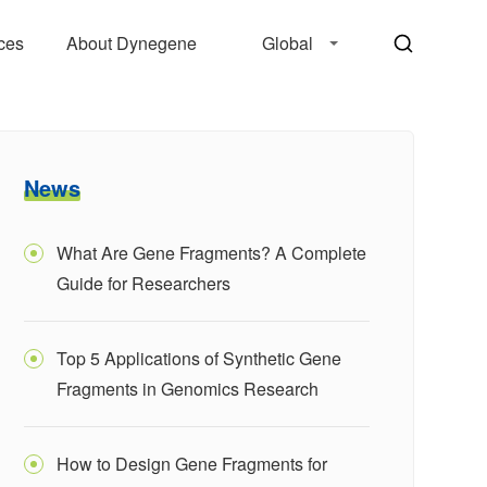
ces
About Dynegene
Global
News
What Are Gene Fragments? A Complete
Guide for Researchers
Top 5 Applications of Synthetic Gene
Fragments in Genomics Research
How to Design Gene Fragments for