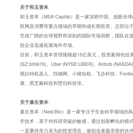
关于和玉资本
和玉资本（MSA Capital）是一家深耕中国、放
联网及消费等重点领域的早期和成长期投资。总部位
凭借广阔的全球视野和深刻的国际市场洞察，团队在
投企业迅速拓展海外市场。
目前，和玉资本管理规模超15亿美元，投资案例包括美团点评(
(SZ:300676)、Uber (NYSE:UBER)、Airbnb (
视比特机器人、找钢网、小猪短租、飞步科技、Forde
康、黑芝麻科技和壁仞科技等。
关于巢生资本
巢生资本（Nest.Bio）是一家专注于生命科学领
学技术，基于对科研突破的敏感，通过创新孵化的模
一直秉持亲力亲为的投资理念，做创业者最亲密的伙