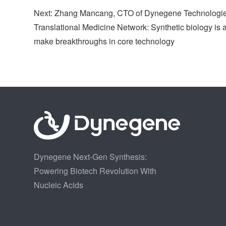
Next: Zhang Mancang, CTO of Dynegene Technologies,
Translational Medicine Network: Synthetic biology is an 
make breakthroughs in core technology
Dynegene Next-Gen Synthesis:
Powering Biotech Revolution With
Nucleic Acids