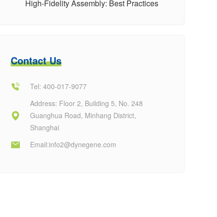
High-Fidelity Assembly: Best Practices
Contact Us
Tel: 400-017-9077
Address: Floor 2, Building 5, No. 248
Guanghua Road, Minhang District,
Shanghai
Email:
info2@dynegene.com